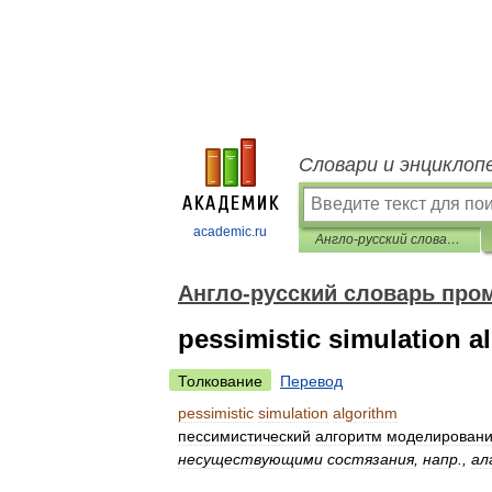
Словари и энциклоп
academic.ru
Англо-русский словарь промышленной и научной лексики
Англо-русский словарь про
pessimistic simulation a
Толкование
Перевод
pessimistic
simulation
algorithm
пессимистический
алгоритм
моделирован
несуществующими
состязания
,
напр
.,
ал