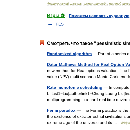
Англо
-
русский
словарь
промышленной
и
научной
лекс
Игры ⚽
Поможем написать курсовую
PES
Смотреть что такое "pessimistic sim
Randomized algorithm
— Part of a series on
Datar-Mathews Method for Real Option Va
new method for Real options valuation. The 
value (NPV) multi scenario Monte Carlo mod
Rate-monotonic scheduling
— In computer 
L.|last1=Liu|authorlink1=Chung Laung Liu|firs
multiprogramming in a hard real time envi
Fermi paradox
— The Fermi paradox is the ap
the existence of extraterrestrial civilizations 
extreme age of the universe and its …
Wikipe