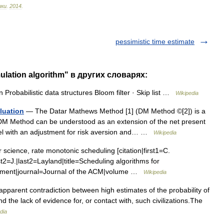
ики
.
2014
.
pessimistic time estimate
ulation algorithm" в других словарях:
 Probabilistic data structures Bloom filter · Skip list …
Wikipedia
luation
— The Datar Mathews Method [1] (DM Method ©[2]) is a
DM Method can be understood as an extension of the net present
el with an adjustment for risk aversion and… …
Wikipedia
science, rate monotonic scheduling [citation|first1=C.
t2=J.|last2=Layland|title=Scheduling algorithms for
ronment|journal=Journal of the ACM|volume …
Wikipedia
parent contradiction between high estimates of the probability of
and the lack of evidence for, or contact with, such civilizations.The
dia