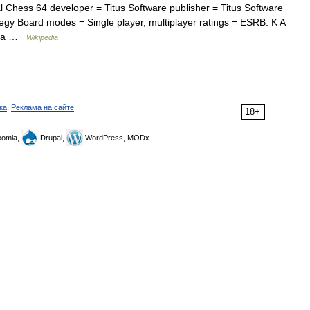
al Chess 64 developer = Titus Software publisher = Titus Software
egy Board modes = Single player, multiplayer ratings = ESRB: K A
edia …
Wikipedia
ка
,
Реклама на сайте
18+
omla,
Drupal,
WordPress, MODx.