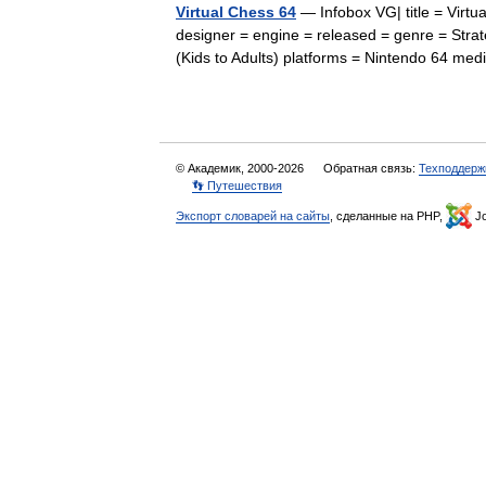
Virtual Chess 64
— Infobox VG| title = Virtu
designer = engine = released = genre = Strat
(Kids to Adults) platforms = Nintendo 64 m
© Академик, 2000-2026
Обратная связь:
Техподдерж
👣 Путешествия
Экспорт словарей на сайты
, сделанные на PHP,
Jo