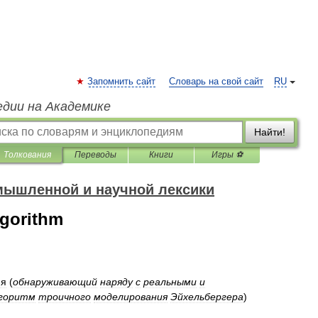
Запомнить сайт
Словарь на свой сайт
RU
едии на Академике
Найти!
Толкования
Переводы
Книги
Игры ⚽
мышленной и научной лексики
lgorithm
ия
(
обнаруживающий
наряду
с
реальными
и
горитм
троичного
моделирования
Эйхельбергера
)